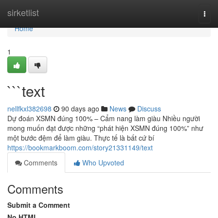
Home
sirketlist
Togg
navi
Home
1
```text
nellfkxl382698
90 days ago
News
Discuss
Dự đoán XSMN đúng 100% – Cẩm nang làm giàu Nhiều người
mong muốn đạt được những “phát hiện XSMN đúng 100%” như
một bước đệm để làm giàu. Thực tế là bất cứ bí
https://bookmarkboom.com/story21331149/text
Comments
Who Upvoted
Comments
Submit a Comment
No HTML