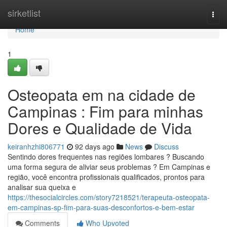
Home
sirketlist
Togg
navi
Home
1
Osteopata em na cidade de
Campinas : Fim para minhas
Dores e Qualidade de Vida
keiranhzhi806771
92 days ago
News
Discuss
Sentindo dores frequentes nas regiões lombares ? Buscando
uma forma segura de aliviar seus problemas ? Em Campinas e
região, você encontra profissionais qualificados, prontos para
analisar sua queixa e
https://thesocialcircles.com/story7218521/terapeuta-osteopata-
em-campinas-sp-fim-para-suas-desconfortos-e-bem-estar
Comments
Who Upvoted