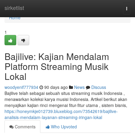
Home
sirketlist
Togg
navi
Home
1
Bajilive: Kajian Mendalam
Platform Streaming Musik
Lokal
woodyenif777934
90 days ago
News
Discuss
Bajilive telah sebagai sebuah situs streaming musik Indonesia ,
menawarkan koleksi karya musisi Indonesia. Artikel berikut akan
menyajikan kajian rinci mengenai fitur-fitur utama , sistem bisnis,
https://honeymkje012739.bluxeblog.com/73542619/bajilive-
analisis-mendalam-layanan-streaming-iringan-lokal
Comments
Who Upvoted