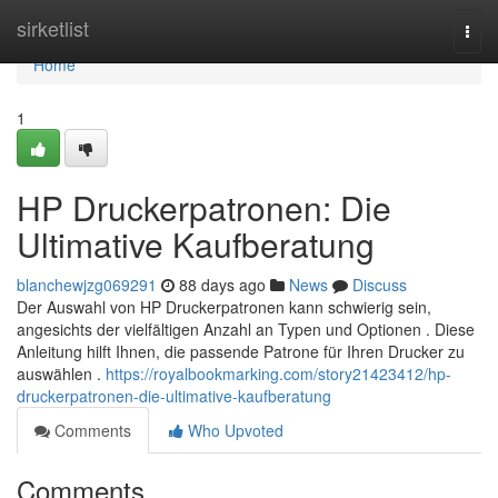
Home
sirketlist
Togg
navi
Home
1
HP Druckerpatronen: Die
Ultimative Kaufberatung
blanchewjzg069291
88 days ago
News
Discuss
Der Auswahl von HP Druckerpatronen kann schwierig sein,
angesichts der vielfältigen Anzahl an Typen und Optionen . Diese
Anleitung hilft Ihnen, die passende Patrone für Ihren Drucker zu
auswählen .
https://royalbookmarking.com/story21423412/hp-
druckerpatronen-die-ultimative-kaufberatung
Comments
Who Upvoted
Comments