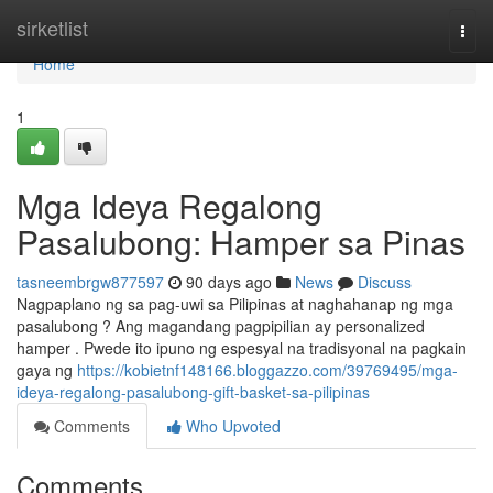
Home
sirketlist
Togg
navi
Home
1
Mga Ideya Regalong
Pasalubong: Hamper sa Pinas
tasneembrgw877597
90 days ago
News
Discuss
Nagpaplano ng sa pag-uwi sa Pilipinas at naghahanap ng mga
pasalubong ? Ang magandang pagpipilian ay personalized
hamper . Pwede ito ipuno ng espesyal na tradisyonal na pagkain
gaya ng
https://kobietnf148166.bloggazzo.com/39769495/mga-
ideya-regalong-pasalubong-gift-basket-sa-pilipinas
Comments
Who Upvoted
Comments