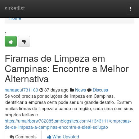
Home
sirketlist
Togg
navi
Home
1
Firamas de Limpeza em
Campinas: Encontre a Melhor
Alternativa
nanaaeut731169
87 days ago
News
Discuss
Se você precisa por soluções de limpeza em Campinas,
identificar a empresa certa pode ser um grande desafio. Existem
muitas firmas de limpeza atuando na região, cada uma com seus
próprios tarifas e
https://umairborw762085.smblogsites.com/41343111/empresas-
de-de-limpeza-a-campinas-encontre-a-ideal-solução
Comments
Who Upvoted