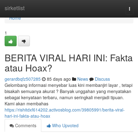
Home
sirketlist
Togg
navi
Home
1
BERITA VIRAL HARI INI: Fakta
atau Hoax?
gerardbqfz507285
85 days ago
News
Discuss
Gelombang informasi menyebar luas kini membanjiri layar , tetapi
bisakah semuanya akurat ? Banyak unggahan yang menyatakan
sebagai kenyataan terbaru, namun seringkali menjadi tipuan.
Kami akan membahas
https://rishitdxf614202.activosblog.com/39805991/berita-viral-
hari-ini-fakta-atau-hoax
Comments
Who Upvoted