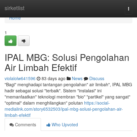
Home
sirketlist
Togg
navi
Home
1
IPAL MBG: Solusi Pengolahan
Air Limbah Efektif
violalolw641596
83 days ago
News
Discuss
"Bagi" menghadapi tantangan pengolahan" air limbah", IPAL MBG
hadir sebagai solusi "terbaik". Sistem "instalasi" ini
"memanfaatkan" teknologi membran "bio" "partikel" yang sangat"
"optimal" dalam menghilangkan" polutan
https://social-
medialink.com/story6532503/ipal-mbg-solusi-pengolahan-air-
limbah-efektif
Comments
Who Upvoted