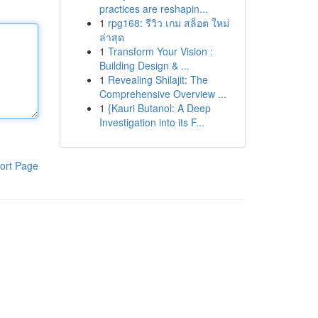
practices are reshapin...
1
rpg168: รีวิว เกม สล็อต ใหม่
ล่าสุด
1
Transform Your Vision :
Building Design & ...
1
Revealing Shilajit: The
Comprehensive Overview ...
1
{Kauri Butanol: A Deep
Investigation into its F...
ort Page