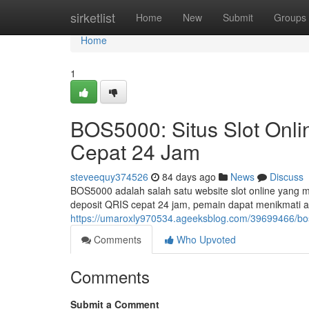
Home
sirketlist
Home
New
Submit
Groups
Home
1
BOS5000: Situs Slot Onl
Cepat 24 Jam
steveequy374526
84 days ago
News
Discuss
BOS5000 adalah salah satu website slot online yang m
deposit QRIS cepat 24 jam, pemain dapat menikmati 
https://umaroxly970534.ageeksblog.com/39699466/bos5
Comments
Who Upvoted
Comments
Submit a Comment