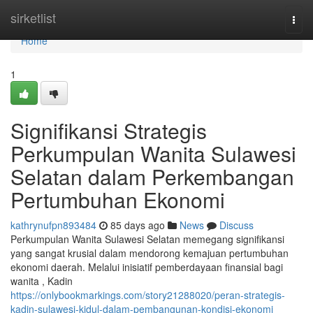
Home
sirketlist
Togg
navi
Home
1
Signifikansi Strategis
Perkumpulan Wanita Sulawesi
Selatan dalam Perkembangan
Pertumbuhan Ekonomi
kathrynufpn893484
85 days ago
News
Discuss
Perkumpulan Wanita Sulawesi Selatan memegang signifikansi
yang sangat krusial dalam mendorong kemajuan pertumbuhan
ekonomi daerah. Melalui inisiatif pemberdayaan finansial bagi
wanita , Kadin
https://onlybookmarkings.com/story21288020/peran-strategis-
kadin-sulawesi-kidul-dalam-pembangunan-kondisi-ekonomi