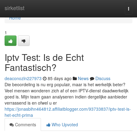
Home
sirketlist
Togg
navi
Home
1
Iptv Test: Is de Echt
Fantastisch?
deaconozln227973
85 days ago
News
Discuss
Die beoordeling is nu erg populair, maar is het werkelijk beter?
Veel mensen wonderen zich af of een IPTV-dienst daadwerkelijk
goed is. Mijn team gaan analyseren indien dergelijke aanbieder
verrassend is en ofwel u er
https://jonasbihn464812.affiliatblogger.com/93733837/iptv-test-is-
het-echt-prima
Comments
Who Upvoted