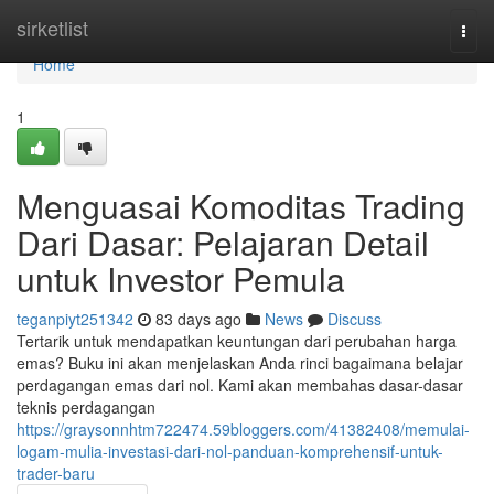
Home
sirketlist
Togg
navi
Home
1
Menguasai Komoditas Trading
Dari Dasar: Pelajaran Detail
untuk Investor Pemula
teganpiyt251342
83 days ago
News
Discuss
Tertarik untuk mendapatkan keuntungan dari perubahan harga
emas? Buku ini akan menjelaskan Anda rinci bagaimana belajar
perdagangan emas dari nol. Kami akan membahas dasar-dasar
teknis perdagangan
https://graysonnhtm722474.59bloggers.com/41382408/memulai-
logam-mulia-investasi-dari-nol-panduan-komprehensif-untuk-
trader-baru