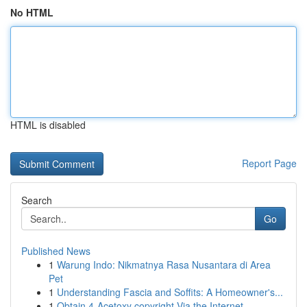
No HTML
HTML is disabled
Report Page
Search
Go
Published News
1
Warung Indo: Nikmatnya Rasa Nusantara di Area
Pet
1
Understanding Fascia and Soffits: A Homeowner's...
1
Obtain 4-Acetoxy copyright Via the Internet ...