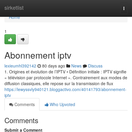
Home
sirketlist
Togg
navi
Home
1
Abonnement iptv
lexieumhl392142
80 days ago
News
Discuss
1. Origines et évolution de l’IPTV • Définition initiale : IPTV signifie
« télévision par protocole Internet ». Contrairement aux modes de
diffusion classiques, elle repose sur la transmission de flux
https://lewyssvly940121.bloggactivo.com/40141793/abonnement-
iptv
Comments
Who Upvoted
Comments
Submit a Comment