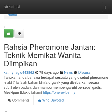
Home
sirketlist
Togg
navi
Home
1
Rahsia Pheromone Jantan:
Teknik Memikat Wanita
Diimpikan
kathrynaglo443862
79 days ago
News
Discuss
Tahukah anda bahawa terdapat sesuatu yang disebut pheromone
lelaki ? Ia ialah bahan kimia organik yang disebarkan secara
subtil oleh badan, dan mampu mempengaruhi persepsi gadis.
Meskipun tidak difahami
https://pherovibe.my
Comments
Who Upvoted