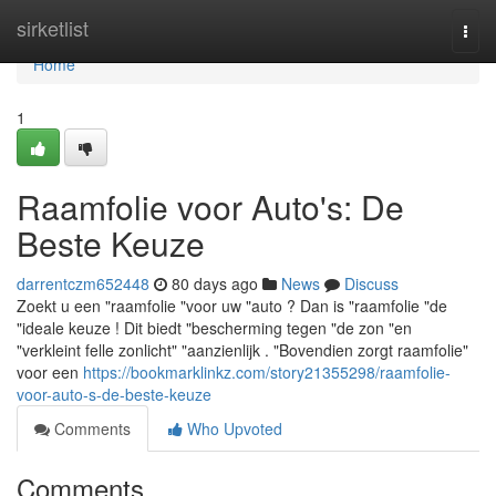
Home
sirketlist
Togg
navi
Home
1
Raamfolie voor Auto's: De
Beste Keuze
darrentczm652448
80 days ago
News
Discuss
Zoekt u een "raamfolie "voor uw "auto ? Dan is "raamfolie "de
"ideale keuze ! Dit biedt "bescherming tegen "de zon "en
"verkleint felle zonlicht" "aanzienlijk . "Bovendien zorgt raamfolie"
voor een
https://bookmarklinkz.com/story21355298/raamfolie-
voor-auto-s-de-beste-keuze
Comments
Who Upvoted
Comments