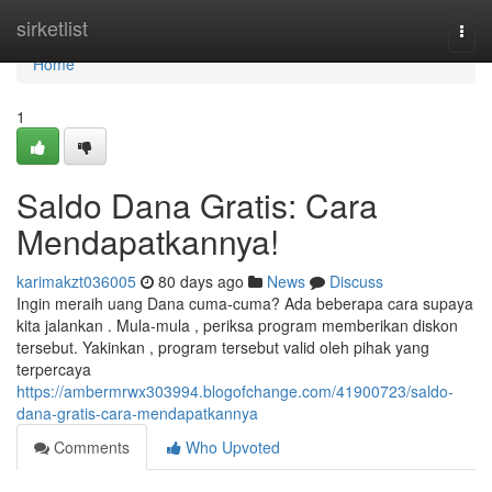
Home
sirketlist
Togg
navi
Home
1
Saldo Dana Gratis: Cara
Mendapatkannya!
karimakzt036005
80 days ago
News
Discuss
Ingin meraih uang Dana cuma-cuma? Ada beberapa cara supaya
kita jalankan . Mula-mula , periksa program memberikan diskon
tersebut. Yakinkan , program tersebut valid oleh pihak yang
terpercaya
https://ambermrwx303994.blogofchange.com/41900723/saldo-
dana-gratis-cara-mendapatkannya
Comments
Who Upvoted