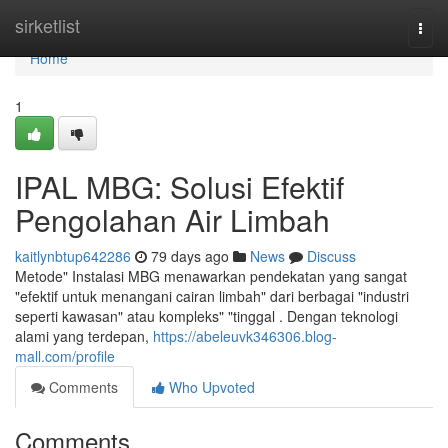
Home
sirketlist
Togg
navi
Home
1
IPAL MBG: Solusi Efektif
Pengolahan Air Limbah
kaitlynbtup642286
79 days ago
News
Discuss
Metode" Instalasi MBG menawarkan pendekatan yang sangat
"efektif untuk menangani cairan limbah" dari berbagai "industri
seperti kawasan" atau kompleks" "tinggal . Dengan teknologi
alami yang terdepan,
https://abeleuvk346306.blog-
mall.com/profile
Comments
Who Upvoted
Comments