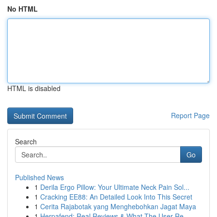
No HTML
HTML is disabled
Report Page
Search
Go
Published News
1
Derila Ergo Pillow: Your Ultimate Neck Pain Sol...
1
Cracking EE88: An Detailed Look Into This Secret
1
Cerita Rajabotak yang Menghebohkan Jagat Maya
1
Herpafend: Real Reviews & What The User Re...