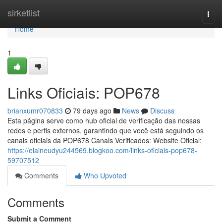
Home
sirketlist
Togg
navi
Home
1
Links Oficiais: POP678
brianxumr070833
79 days ago
News
Discuss
Esta página serve como hub oficial de verificação das nossas
redes e perfis externos, garantindo que você está seguindo os
canais oficiais da POP678 Canais Verificados: Website Oficial:
https://elaineudyu244569.blogkoo.com/links-oficiais-pop678-
59707512
Comments
Who Upvoted
Comments
Submit a Comment