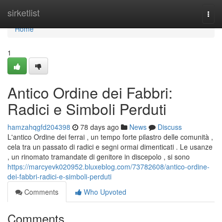
Home
sirketlist
Togg
navi
Home
1
Antico Ordine dei Fabbri:
Radici e Simboli Perduti
hamzahqgfd204398
78 days ago
News
Discuss
L'antico Ordine dei ferrai , un tempo forte pilastro delle comunità ,
cela tra un passato di radici e segni ormai dimenticati . Le usanze
, un rinomato tramandate di genitore in discepolo , si sono
https://marcyevk020952.bluxeblog.com/73782608/antico-ordine-
dei-fabbri-radici-e-simboli-perduti
Comments
Who Upvoted
Comments