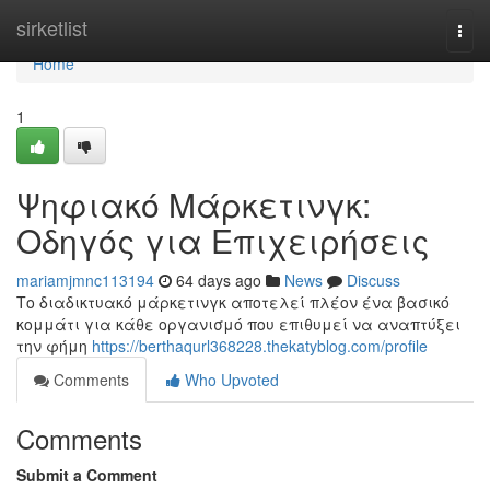
Home
sirketlist
Togg
navi
Home
1
Ψηφιακό Μάρκετινγκ:
Οδηγός για Επιχειρήσεις
mariamjmnc113194
64 days ago
News
Discuss
Το διαδικτυακό μάρκετινγκ αποτελεί πλέον ένα βασικό
κομμάτι για κάθε οργανισμό που επιθυμεί να αναπτύξει
την φήμη
https://berthaqurl368228.thekatyblog.com/profile
Comments
Who Upvoted
Comments
Submit a Comment