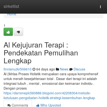
Home
sirketlist
Togg
navi
Home
1
Al Kejujuran Terapi :
Pendekatan Pemulihan
Lengkap
finnianuzkr506610
64 days ago
News
Discuss
Al {Ikhlas Proses Holistik merupakan cara upaya komprehensif
untuk meraih kesejahteraan total . Dasar dari terapi ini adalah
integrasi tubuh , mental , emosional dan keimanan individu .
Dengan proses
https://darreneplc560886.blogvivi.com/42208304/metode-
ketulusan-pengobatan-holistik-strategi-kesembuhan-lengkap
Comments
Who Upvoted