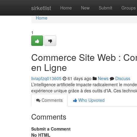
Home
sirketlist
Home
New
Submit
Groups
Home
1
Commerce Site Web : Com
en Ligne
liviapfzq013605
61 days ago
News
Discuss
L’intelligence artificielle impacte radicalement le mond
expérience unique grâce à des outils d'IA. Ces techno
Comments
Who Upvoted
Comments
Submit a Comment
No HTML