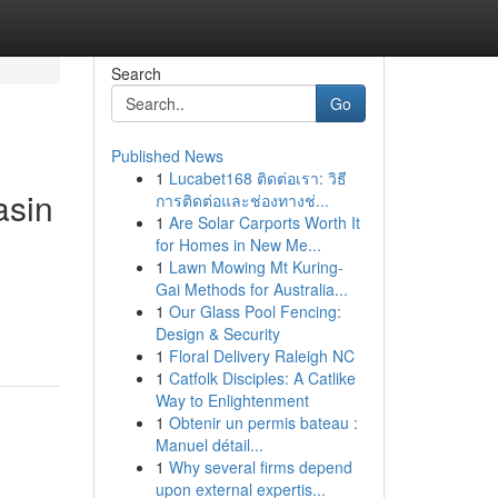
Search
Go
Published News
1
Lucabet168 ติดต่อเรา: วิธี
asin
การติดต่อและช่องทางช่...
1
Are Solar Carports Worth It
for Homes in New Me...
1
Lawn Mowing Mt Kuring-
Gai Methods for Australia...
1
Our Glass Pool Fencing:
Design & Security
1
Floral Delivery Raleigh NC
1
Catfolk Disciples: A Catlike
Way to Enlightenment
1
Obtenir un permis bateau :
Manuel détail...
1
Why several firms depend
upon external expertis...