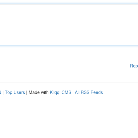
Rep
d
|
Top Users
| Made with
Kliqqi CMS
|
All RSS Feeds