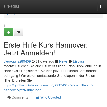
Home
sirketlist
Togg
navi
Home
1
Erste Hilfe Kurs Hannover:
Jetzt Anmelden!
diegoquhs289409
61 days ago
News
Discuss
Möchten suchen Sie einen zuverlässigen Erste-Hilfe-Schulung in
Hannover? Registrieren Sie sich jetzt für unseren kommenden
Lehrgang ! Wir bieten umfassende Grundlagen in der Ersten
Hilfe. Ergreifen Sie
https://gorillasocialwork.com/story27374014/erste-hilfe-kurs-
hannover-jetzt-anmelden
Comments
Who Upvoted