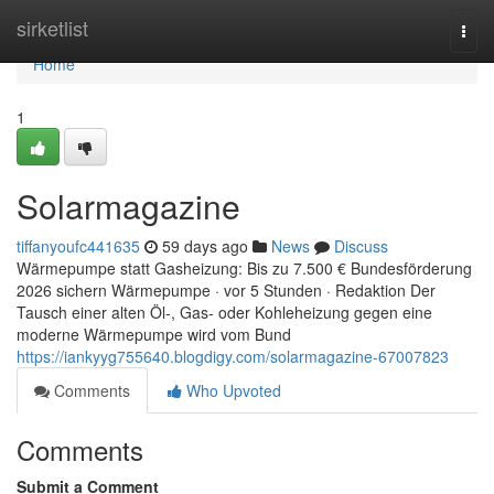
Home
sirketlist
Togg
navi
Home
1
Solarmagazine
tiffanyoufc441635
59 days ago
News
Discuss
Wärmepumpe statt Gasheizung: Bis zu 7.500 € Bundesförderung
2026 sichern Wärmepumpe · vor 5 Stunden · Redaktion Der
Tausch einer alten Öl-, Gas- oder Kohleheizung gegen eine
moderne Wärmepumpe wird vom Bund
https://iankyyg755640.blogdigy.com/solarmagazine-67007823
Comments
Who Upvoted
Comments
Submit a Comment