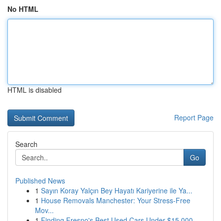
No HTML
HTML is disabled
Report Page
Search
Go
Published News
1
Sayın Koray Yalçın Bey Hayatı Kariyerine ile Ya...
1
House Removals Manchester: Your Stress-Free
Mov...
1
Finding Fresno's Best Used Cars Under $15,000