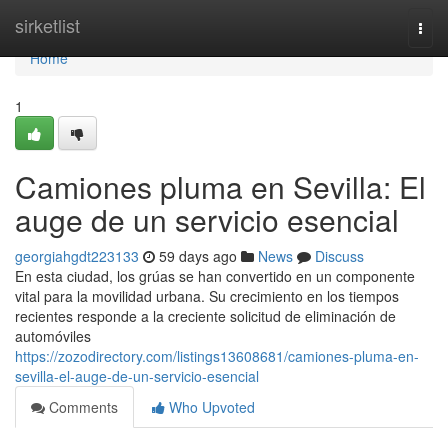
Home
sirketlist
Togg
navi
Home
1
Camiones pluma en Sevilla: El
auge de un servicio esencial
georgiahgdt223133
59 days ago
News
Discuss
En esta ciudad, los grúas se han convertido en un componente
vital para la movilidad urbana. Su crecimiento en los tiempos
recientes responde a la creciente solicitud de eliminación de
automóviles
https://zozodirectory.com/listings13608681/camiones-pluma-en-
sevilla-el-auge-de-un-servicio-esencial
Comments
Who Upvoted