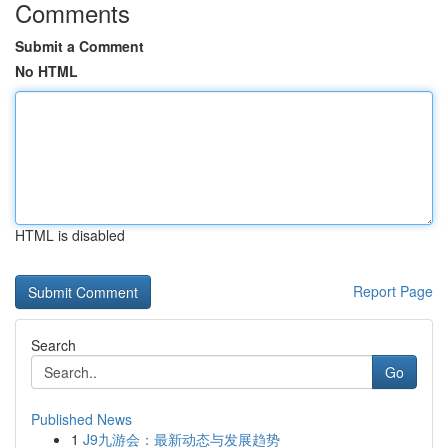
Comments
Submit a Comment
No HTML
HTML is disabled
Report Page
Search
Go
Published News
1
J9九游会：最新动态与发展趋势