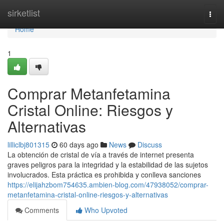
Home
sirketlist
Togg
navi
Home
1
Comprar Metanfetamina
Cristal Online: Riesgos y
Alternativas
lilliclbj801315
60 days ago
News
Discuss
La obtención de cristal de vía a través de internet presenta
graves peligros para la integridad y la estabilidad de las sujetos
involucrados. Esta práctica es prohibida y conlleva sanciones
https://elijahzbom754635.ambien-blog.com/47938052/comprar-
metanfetamina-cristal-online-riesgos-y-alternativas
Comments
Who Upvoted