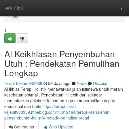
Home
sirketlist
Togg
navi
Home
1
Al Keikhlasan Penyembuhan
Utuh : Pendekatan Pemulihan
Lengkap
terapi-bekam642659
56 days ago
News
Discuss
Al Ikhlas Terapi Holistik menawarkan jalan istimewa untuk meraih
kesehatan optimal . Pengobatan ini lebih dari sekadar
menuntaskan gejala fisik, namun juga memperhatikan aspek
emosional dan batin
https://terapi-saraf-
kejepit930359.mpeblog.com/75612164/terapi-keshalehan-
penyembuhan-holistik-metode-pemulihan-total
Comments
Who Upvoted