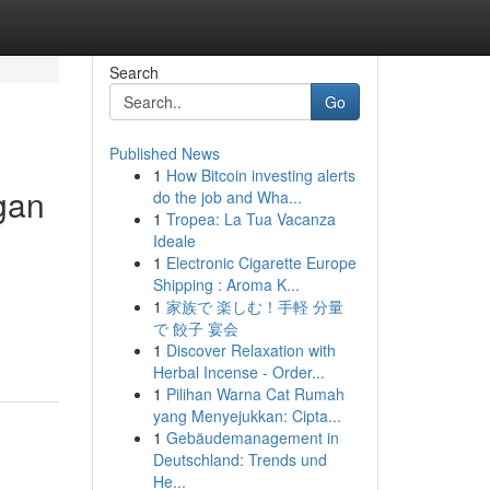
Search
Go
Published News
1
How Bitcoin investing alerts
gan
do the job and Wha...
1
Tropea: La Tua Vacanza
Ideale
1
Electronic Cigarette Europe
Shipping : Aroma K...
1
家族で 楽しむ！手軽 分量
で 餃子 宴会
1
Discover Relaxation with
Herbal Incense - Order...
1
Pilihan Warna Cat Rumah
yang Menyejukkan: Cipta...
1
Gebäudemanagement in
Deutschland: Trends und
He...