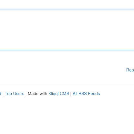
Rep
d
|
Top Users
| Made with
Kliqqi CMS
|
All RSS Feeds