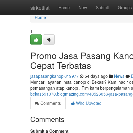
Home
sirketlist
Home
New
Submit
Groups
Home
1
Promo Jasa Pasang Kano
Cepat Terbatas
jasapasangkanopi619977
54 days ago
News
D
Mencari layanan instal canopi di Bekasi? Kami hadir d
pemasangan atap kanopi . Tim kami berpengalaman 
bekas591070.blogmazing.com/40526056/jasa-pasang-ka
Comments
Who Upvoted
Comments
Submit a Comment