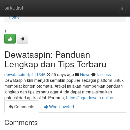
Home
sirketlist
Togg
navi
Home
1
Dewataspin: Panduan
Lengkap dan Tips Terbaru
dewataspin-rtp111346
55 days ago
News
Discuss
Dewataspin kini menjadi semakin populer sebagai platform untuk
membuat konten otomatis. Artikel ini akan memberikan panduan
lengkap dan tips terbaru agar Anda dapat memaksimalkan
potensi dari aplikasi ini. Pertama,
https://ingatdewata.online
Comments
Who Upvoted
Comments