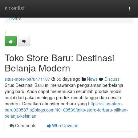
Home
sirketlist
Togg
navi
Home
1
Toko Store Baru: Destinasi
Belanja Modern
situs-store-baru471107
55 days ago
News
Discuss
Situs Destinasi Baru ini menawarkan pengalaman berbelanja
yang baru. Anda dapat menemukan sejumlah produk modis,
mulai dari pakaian hingga produk rumah tangga dan desain
modern. Dapatkan atmosfer berburu yang
https://situs-store-
baru030587.p2blogs.com/40109539/toko-store-terbaru-pilihan-
belanja-kekinian
Comments
Who Upvoted