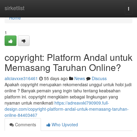
Home
sirketlist
Togg
navi
Home
1
copyright: Platform Andal untuk
Memasang Taruhan Online?
aliciavxxe316461
55 days ago
News
Discuss
Apakah copyright merupakan rekomendasi unggul untuk hobi judi
online ? Banyak pemain yang ingin tahu tentang keabsahan
platform ini. copyright mengklaim sebagai lingkungan yang
nyaman untuk menikmati
https://adreavxkl790909.full-
design.com/copyright-platform-andal-untuk-memasang-taruhan-
online-84403467
Comments
Who Upvoted