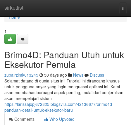
Home
sirketlist
Togg
navi
Home
1
Brimo4D: Panduan Utuh untuk
Eksekutor Pemula
zubairzlmk013245
50 days ago
News
Discuss
Selamat datang di dunia situs ini! Tutorial ini dirancang khusus
untuk pengguna anyar yang ingin menguasai aplikasi ini. Kami
akan membahas berbagai aspek penting, mulai dari penjernisan
akun, mempelajari sistem
https://larissajbpj672825.blogsvila.com/42136677/brimo4d-
panduan-detail-untuk-eksekutor-baru
Comments
Who Upvoted