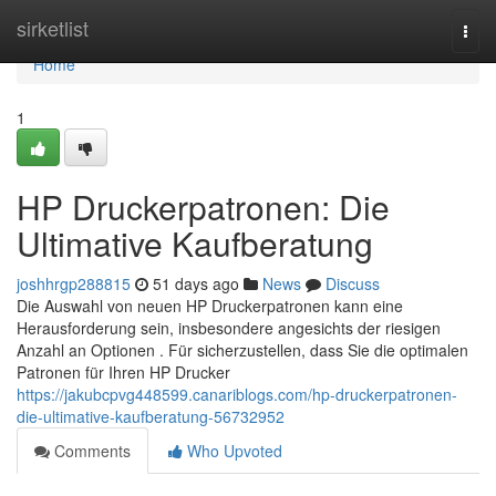
Home
sirketlist
Togg
navi
Home
1
HP Druckerpatronen: Die
Ultimative Kaufberatung
joshhrgp288815
51 days ago
News
Discuss
Die Auswahl von neuen HP Druckerpatronen kann eine
Herausforderung sein, insbesondere angesichts der riesigen
Anzahl an Optionen . Für sicherzustellen, dass Sie die optimalen
Patronen für Ihren HP Drucker
https://jakubcpvg448599.canariblogs.com/hp-druckerpatronen-
die-ultimative-kaufberatung-56732952
Comments
Who Upvoted