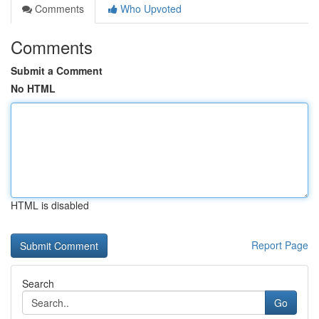
Comments
Who Upvoted
Comments
Submit a Comment
No HTML
HTML is disabled
Report Page
Search
Go