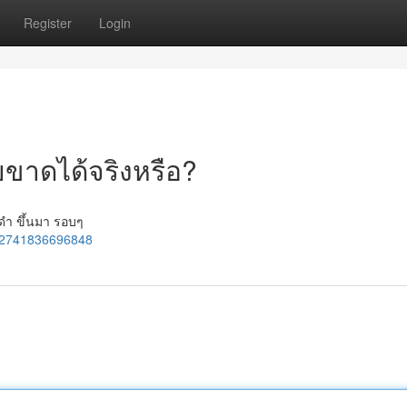
Register
Login
ยขาดได้จริงหรือ?
ี่ดำ ขึ้นมา รอบๆ
1182741836696848